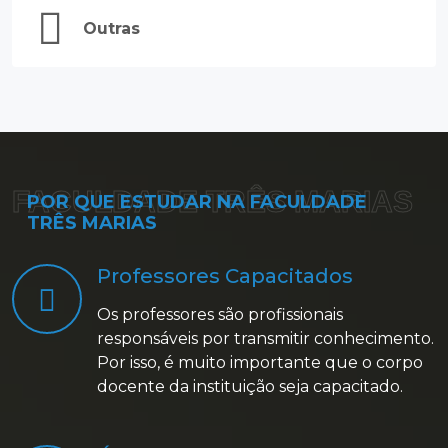
Outras
FACULDADE TRÊS MARIAS
POR QUE ESTUDAR NA FACULDADE
TRÊS MARIAS
Professores Capacitados
Os professores são profissionais
responsáveis por transmitir conhecimento.
Por isso, é muito importante que o corpo
docente da instituição seja capacitado.