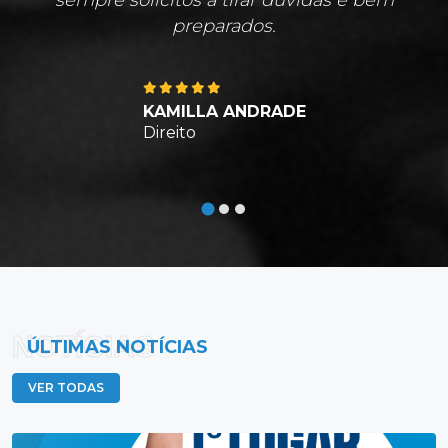
sempre solícitos a tirar dúvidas e bem
preparados.
KAMILLA ANDRADE
Direito
NOTÍCIAS
ÚLTIMAS NOTÍCIAS
VER TODAS