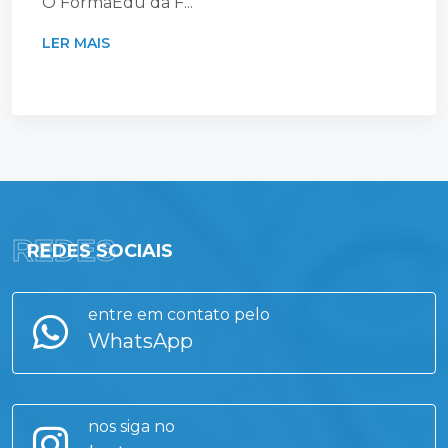
O FormaEdu da F...
LER MAIS
REDES
REDES SOCIAIS
entre em contato pelo
WhatsApp
nos siga no