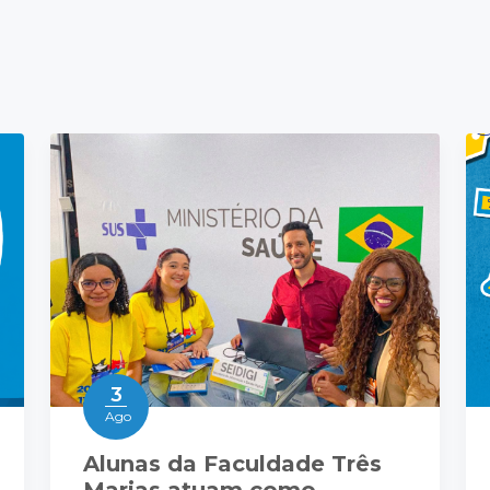
3
Ago
Alunas da Faculdade Três