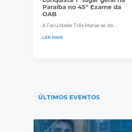
conquista 1º lugar geral na
Paraíba no 45º Exame da
OAB
A Faculdade Três Marias se de...
LER MAIS
EVENTOS
ÚLTIMOS EVENTOS