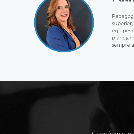
Pedagoga
superior
equipes d
planejam
sempre a