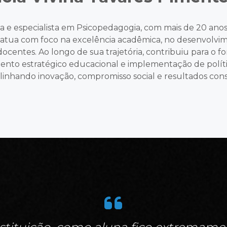
 e especialista em Psicopedagogia, com mais de 20 anos
, atua com foco na excelência acadêmica, no desenvolvim
ocentes. Ao longo de sua trajetória, contribuiu para o 
ento estratégico educacional e implementação de polític
linhando inovação, compromisso social e resultados cons