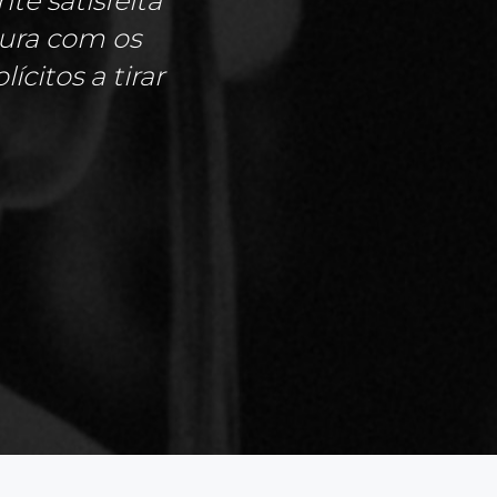
te satisfeita
gura com os
citos a tirar