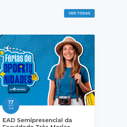
VER TODAS
17
Jul
EAD Semipresencial da