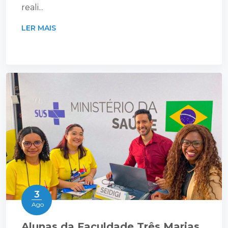
reali...
LER MAIS
3
Ago
Alunas da Faculdade Três Marias