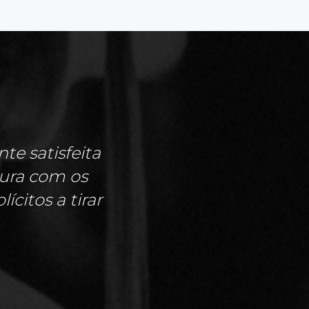
te satisfeita
gura com os
citos a tirar