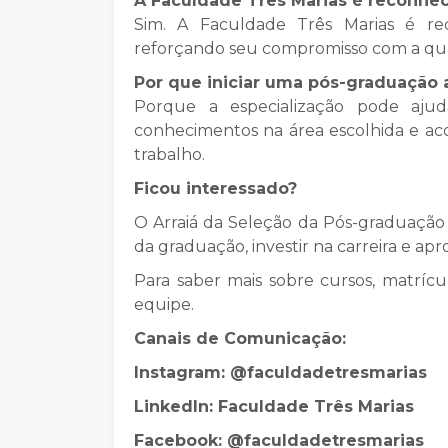
A Faculdade Três Marias é reconhe
Sim. A Faculdade Três Marias é r
reforçando seu compromisso com a qua
Por que iniciar uma pós-graduação 
Porque a especialização pode ajuda
conhecimentos na área escolhida e a
trabalho.
Ficou interessado?
O Arraiá da Seleção da Pós-graduação
da graduação, investir na carreira e apr
Para saber mais sobre cursos, matríc
equipe.
Canais de Comunicação:
Instagram: @faculdadetresmarias
LinkedIn: Faculdade Três Marias
Facebook: @faculdadetresmarias