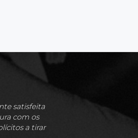
te satisfeita
gura com os
citos a tirar