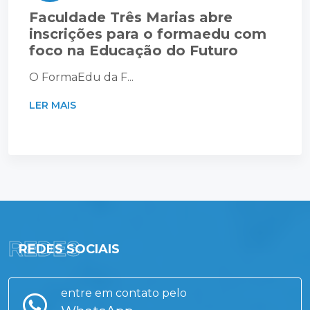
Faculdade Três Marias abre
inscrições para o formaedu com
foco na Educação do Futuro
O FormaEdu da F...
LER MAIS
REDES
REDES SOCIAIS
entre em contato pelo