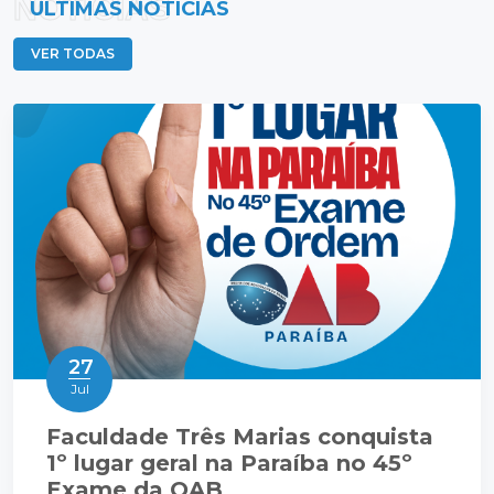
NOTÍCIAS
ÚLTIMAS NOTÍCIAS
VER TODAS
27
Jul
Faculdade Três Marias conquista
1º lugar geral na Paraíba no 45º
Exame da OAB