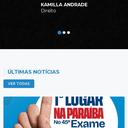
KAMILLA ANDRADE
Direito
NOTÍCIAS
ÚLTIMAS NOTÍCIAS
VER TODAS