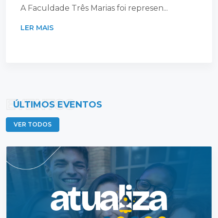
A Faculdade Três Marias foi represen...
LER MAIS
EVENTOS
ÚLTIMOS EVENTOS
VER TODOS