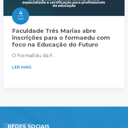
4
Jun
Faculdade Três Marias abre
inscrições para o formaedu com
foco na Educação do Futuro
O FormaEdu da F...
LER MAIS
REDES
REDES SOCIAIS