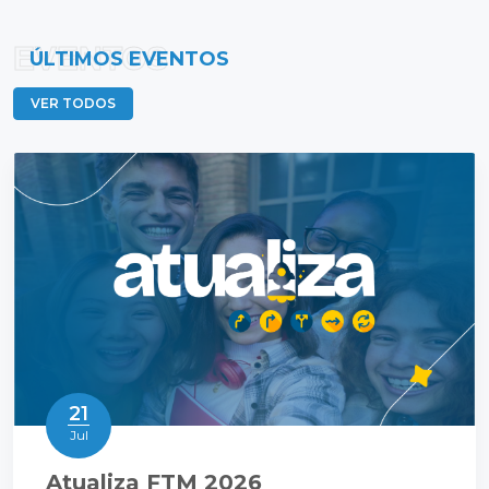
EVENTOS
ÚLTIMOS EVENTOS
VER TODOS
21
Jul
Atualiza FTM 2026